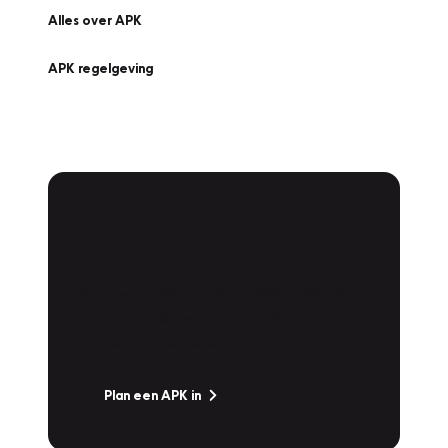
Alles over APK
APK regelgeving
APK Keuring bij
Vakgarage!
Is het weer tijd voor de jaarlijkse APK? Ga
snel naar Vakgarage bij u in de buurt, en ga
zonder zorgen de weg op!
Plan een APK in