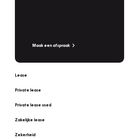
Werkplaatsafspraak
Is uw auto toe aan Onderhoud,
Bandenwissel of een Vakantiecheck? Plan
online een afspraak!
Maak een afspraak
Lease
Private lease
Private lease used
Zakelijke lease
Zekerheid