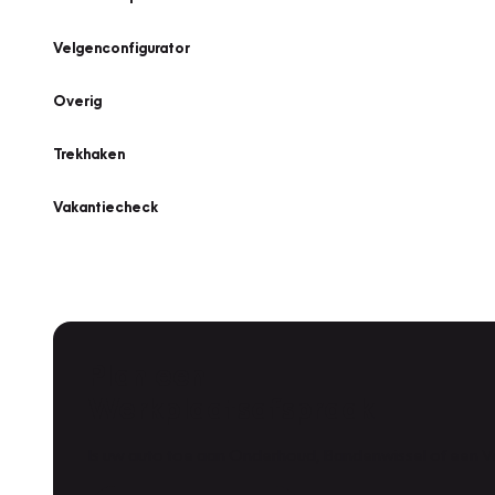
Velgenconfigurator
Overig
Trekhaken
Vakantiecheck
Plan een
Werkplaatsafspraak
Is uw auto toe aan Onderhoud, Bandenwissel of een Va