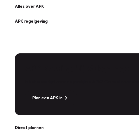
Alles over APK
APK regelgeving
APK Keuring bij Vakgarage!
Is het weer tijd voor de jaarlijkse APK? Ga snel naar V
Plan een APK in
Direct plannen