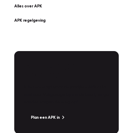
Alles over APK
APK regelgeving
APK Keuring bij
Vakgarage!
Is het weer tijd voor de jaarlijkse APK? Ga
snel naar Vakgarage bij u in de buurt, en ga
zonder zorgen de weg op!
Plan een APK in