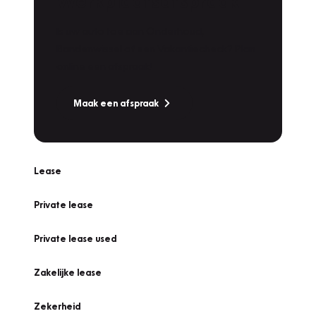
Werkplaatsafspraak
Is uw auto toe aan Onderhoud,
Bandenwissel of een Vakantiecheck? Plan
online een afspraak!
Maak een afspraak
Lease
Private lease
Private lease used
Zakelijke lease
Zekerheid