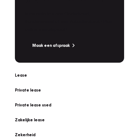
Werkplaatsafspraak
Is uw auto toe aan Onderhoud,
Bandenwissel of een Vakantiecheck? Plan
online een afspraak!
Maak een afspraak
Lease
Private lease
Private lease used
Zakelijke lease
Zekerheid