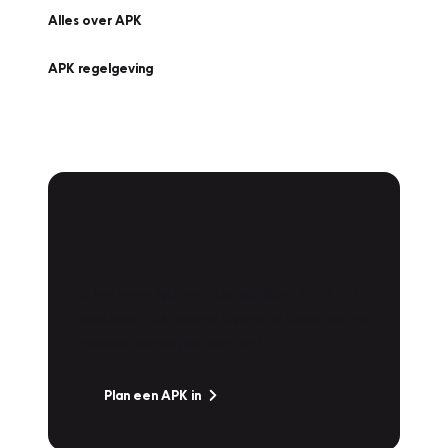
Alles over APK
APK regelgeving
APK Keuring bij
Vakgarage!
Is het weer tijd voor de jaarlijkse APK? Ga
snel naar Vakgarage bij u in de buurt, en ga
zonder zorgen de weg op!
Plan een APK in