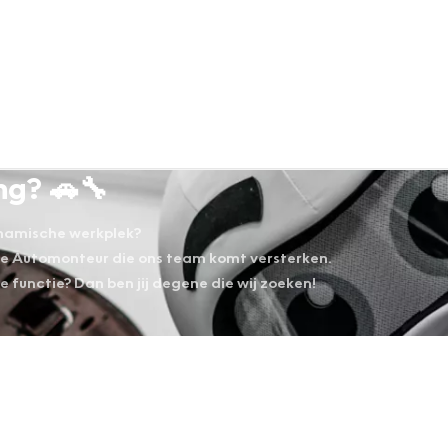
ng? 🚗🔧
dynamische werkplek?
de Automonteur die ons team komt versterken.
ge functie? Dan ben jij degene die wij zoeken!