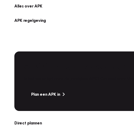
Alles over APK
APK regelgeving
APK Keuring bij Vakgarage!
Is het weer tijd voor de jaarlijkse APK? Ga snel naar V
Plan een APK in
Direct plannen