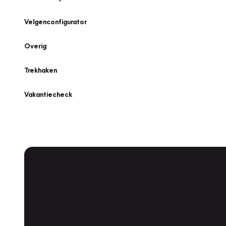
Velgenconfigurator
Overig
Trekhaken
Vakantiecheck
Plan een
Werkplaatsafspraak
Is uw auto toe aan Onderhoud, Bandenwissel of een Va