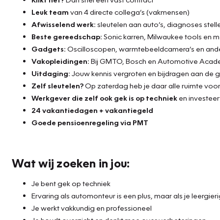
Leuk team
van 4 directe collega’s (vakmensen)
Afwisselend werk:
sleutelen aan auto’s, diagnoses stell
Beste gereedschap:
Sonic karren, Milwaukee tools en 
Gadgets:
Oscilloscopen, warmtebeeldcamera’s en ande
Vakopleidingen:
Bij GMTO, Bosch en Automotive Aca
Uitdaging:
Jouw kennis vergroten en bijdragen aan de g
Zelf sleutelen?
Op zaterdag heb je daar alle ruimte voor
Werkgever die zelf ook gek is op techniek
en investeert
24 vakantiedagen + vakantiegeld
Goede pensioenregeling via PMT
Wat wij zoeken in jou:
Je bent gek op techniek
Ervaring als automonteur is een plus, maar als je leergie
Je werkt vakkundig en professioneel
Je houdt overzicht en denkt mee over verbeteringen