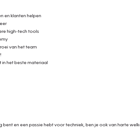
en en klanten helpen
meer
re high-tech tools
demy
roei van het team
!
 in het beste materiaal
rig bent en een passie hebt voor techniek, ben je ook van harte welk