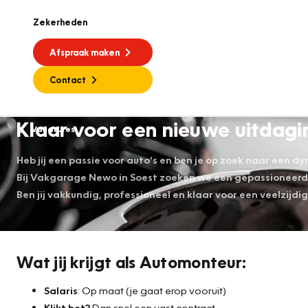
Zekerheden
Afspraak maken
Contact
Klaar voor een nieuwe uitdagi
Vacatures
Heb jij een passie voor auto’s en ben je op zoek naar een 
Bij Vakgarage Newo in Soest zoeken we een gepassioneer
Ben jij vakkundig, professioneel en klaar voor een veelzijdi
Wat jij krijgt als Automonteur:
Salaris
: Op maat (je gaat erop vooruit)
Klikt het?
Dan snel een vast contract